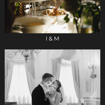
I & M